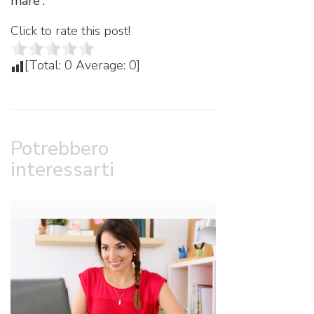
mare”.
Click to rate this post!
[Total:
0
Average:
0
]
Potrebbero
interessarti