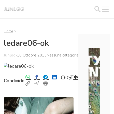
Home
>
ledare06-ok
Junloo
-
16 Ottobre 2013
Nessuna categoria
0′
Condividi: