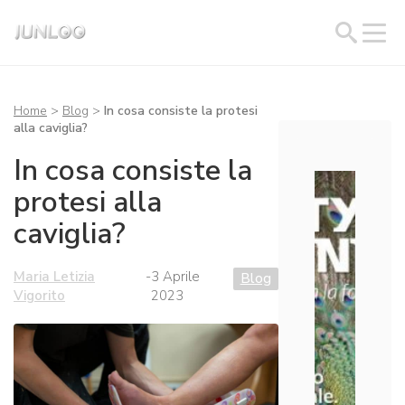
Home
>
Blog
>
In cosa consiste la protesi
alla caviglia?
In cosa consiste la
protesi alla
caviglia?
Maria Letizia
-
3 Aprile
Blog
Vigorito
2023