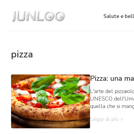
Salute e bel
pizza
Pizza: una map
L'arte del pizzaio
UNESCO dell'Umanit
quella che si mang
Leggi di più >