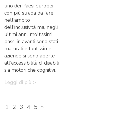
uno dei Paesi europei
con più strada da fare
nell'ambito
dell'inclusività ma, negli
ultimi anni, moltissimi
passi in avanti sono stati
maturati e tantissime
aziende si sono aperte
all'accessibilità di disabili
sia motori che cognitivi.
Leggi di più >
Paginazione
1
2
3
4
5
»
degli
articoli