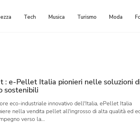
lezza
Tech
Musica
Turismo
Moda
F
 : e-Pellet Italia pionieri nelle soluzioni d
 sostenibili
re eco-industriale innovativo dell'Italia, ePellet Italia
re nella vendita pellet all'ingrosso di alta qualità ed e
o impegno verso la…