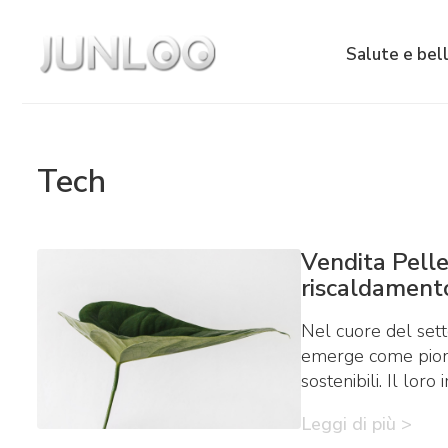
Salute e bel
Tech
Vendita Pellet
riscaldamento
Nel cuore del setto
emerge come pionie
sostenibili. Il lor
Leggi di più >