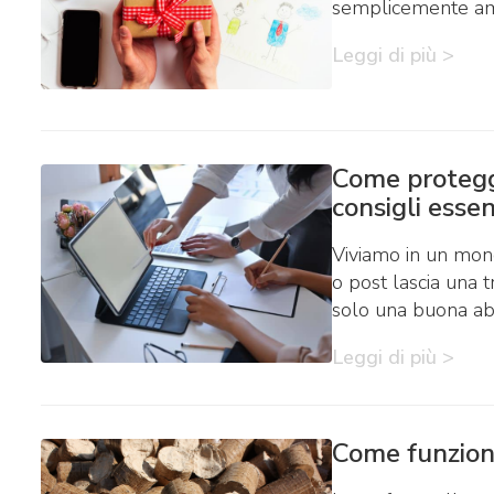
semplicemente ama
Leggi di più >
Come protegge
consigli essen
Viviamo in un mond
o post lascia una 
solo una buona ab
Leggi di più >
Come funziona