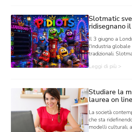
Slotmatic sve
ridisegnano il
Il 3 giugno a Lond
l'industria globale
tradizionali. Slotm
Leggi di più >
Studiare la me
laurea on line
La società contemp
che sta ridefinend
modelli culturali, a