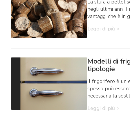
La stufa a pellet 
negli ultimi anni. I
vantaggi che è in g
Leggi di più >
Modelli di fri
tipologie
Il frigorifero è u
spesso può essere
necessaria la sosti
Leggi di più >