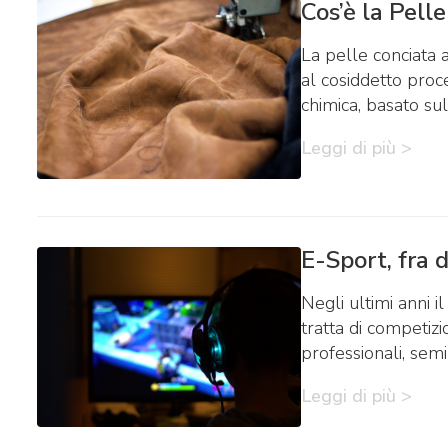
Cos’è la Pelle
La pelle conciata 
al cosiddetto proc
chimica, basato sul
Leggi di più >
E-Sport, fra 
Negli ultimi anni i
tratta di competizio
professionali, sem
Leggi di più >