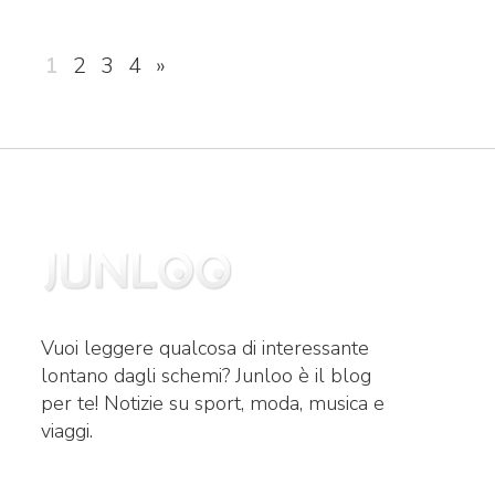
Paginazione
1
2
3
4
»
degli
articoli
Vuoi leggere qualcosa di interessante
lontano dagli schemi? Junloo è il blog
per te! Notizie su sport, moda, musica e
viaggi.