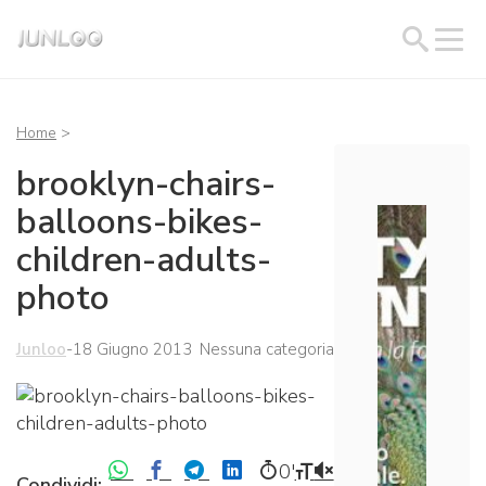
Home
>
brooklyn-chairs-
balloons-bikes-
children-adults-
photo
Junloo
-
18 Giugno 2013
Nessuna categoria
0′
Condividi: