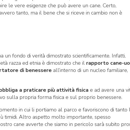
pire le vere esigenze che può avere un cane. Certo,
vvero tanto, ma il bene che si riceve in cambio non è
 un fondo di verità dimostrato scientificamente. Infatti,
a età razza ed etnia è dimostrato che il
rapporto cane-u
ortatore di benessere
all’interno di un nucleo familiare,
bbliga a praticare più attività fisica
e ad avere una vi
o sulla propria forma fisica e sul proprio benessere.
mento in cui li portiamo al parco e favoriscono di tanto 
più timidi. Altro aspetto molto importante, spesso
 nostro cane avverte che siamo in pericolo sarà subito pro