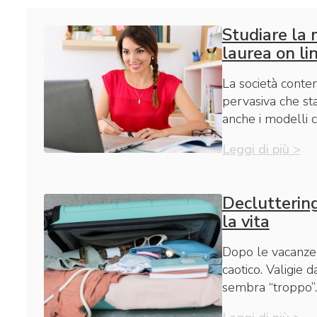
Studiare la 
laurea on lin
La società contem
pervasiva che sta
anche i modelli cu
Leggi di più >
Decluttering
la vita
Dopo le vacanze 
caotico. Valigie 
sembra “troppo”. 