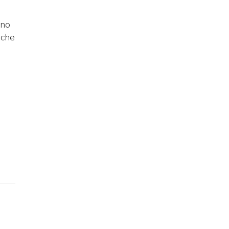
rno
 che