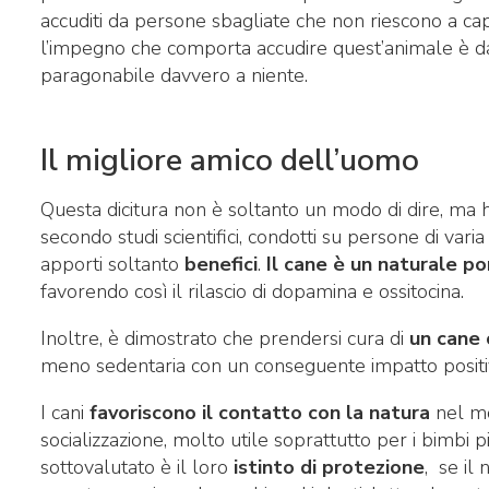
accuditi da persone sbagliate che non riescono a ca
l’impegno che comporta accudire quest’animale è da
paragonabile davvero a niente.
Il migliore amico dell’uomo
Questa dicitura non è soltanto un modo di dire, ma ha
secondo studi scientifici, condotti su persone di vari
apporti soltanto
benefici
.
Il cane è un naturale p
favorendo così il rilascio di dopamina e ossitocina.
Inoltre, è dimostrato che prendersi cura di
un cane o
meno sedentaria con un conseguente impatto positiv
I cani
favoriscono il contatto con la natura
nel mo
socializzazione, molto utile soprattutto per i bimbi 
sottovalutato è il loro
istinto di protezione
, se il