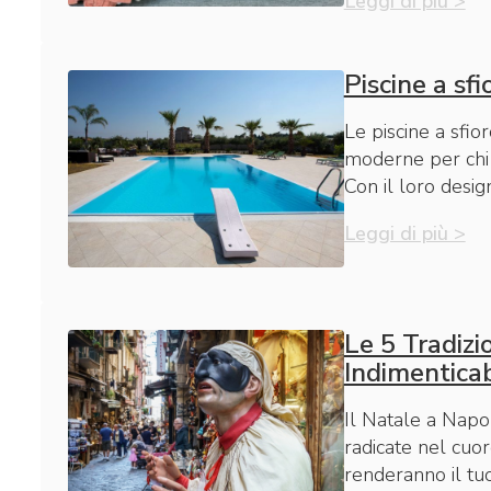
Leggi di più >
Piscine a sf
Le piscine a sfio
moderne per chi d
Con il loro desi
Leggi di più >
Le 5 Tradizi
Indimentica
Il Natale a Napol
radicate nel cuore
renderanno il tu