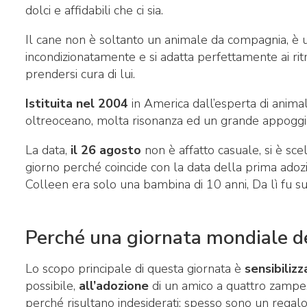
dolci e affidabili che ci sia.
Il cane non è soltanto un animale da compagnia, è
incondizionatamente e si adatta perfettamente ai ritm
prendersi cura di lui.
Istituita nel 2004
in America dall’esperta di animal
oltreoceano, molta risonanza ed un grande appoggio d
La data,
il 26 agosto
non è affatto casuale, si è scel
giorno perché coincide con la data della prima ado
Colleen era solo una bambina di 10 anni, Da lì fu s
Perché una giornata mondiale d
Lo scopo principale di questa giornata è
sensibiliz
possibile,
all’adozione
di un amico a quattro zampe.
perché risultano indesiderati: spesso sono un regal