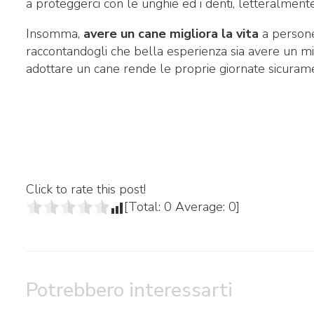
a proteggerci con le unghie ed i denti, letteralmente
Insomma,
avere un cane migliora la vita
a persone 
raccontandogli che bella esperienza sia avere un m
adottare un cane rende le proprie giornate sicuram
Click to rate this post!
[Total:
0
Average:
0
]
Potrebbero interessarti