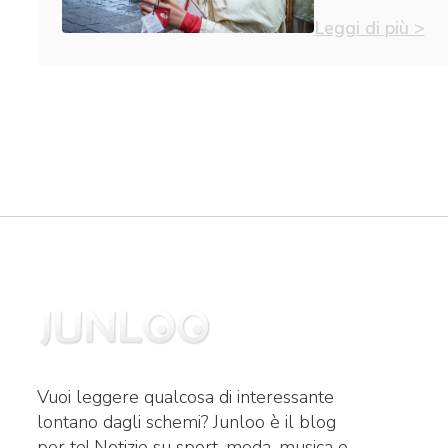
Leggi di più >
Vuoi leggere qualcosa di interessante
lontano dagli schemi? Junloo è il blog
per te! Notizie su sport, moda, musica e