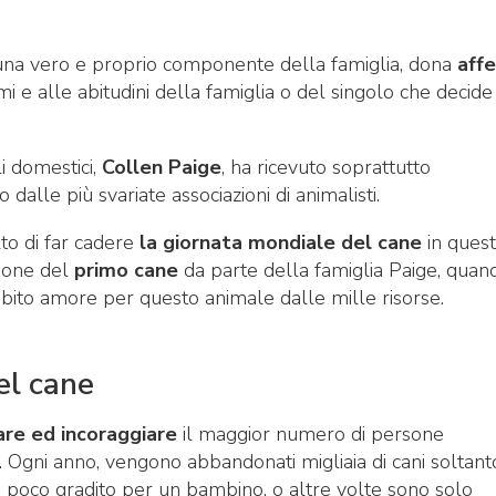
 una vero e proprio componente della famiglia, dona
aff
i e alle abitudini della famiglia o del singolo che decide 
i domestici,
Collen Paige
, ha ricevuto soprattutto
alle più svariate associazioni di animalisti.
to di far cadere
la giornata mondiale del cane
in ques
zione del
primo cane
da parte della famiglia Paige, quan
ubito amore per questo animale dalle mille risorse.
el cane
zare ed incoraggiare
il maggior numero di persone
 Ogni anno, vengono abbandonati migliaia di cani soltant
o poco gradito per un bambino, o altre volte sono solo