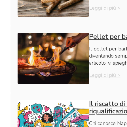
Leggi di più >
Pellet per b
Il pellet per ba
diventando sempre
articolo, vi spie
Leggi di più >
Il riscatto d
riqualificaz
Chi conosce Napol