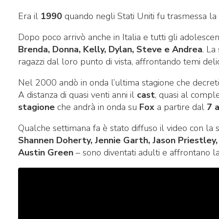
Era il
1990
quando negli Stati Uniti fu trasmessa la
Dopo poco arrivò anche in Italia e tutti gli adolescen
Brenda, Donna, Kelly, Dylan, Steve e Andrea
. La
ragazzi dal loro punto di vista, affrontando temi del
Nel 2000 andò in onda l’ultima stagione che decretò
A distanza di quasi venti anni il
cast
, quasi al compl
stagione
che andrà in onda su
Fox
a partire dal
7 
Qualche settimana fa è stato diffuso il video con la s
Shannen Doherty, Jennie Garth, Jason Priestley, T
Austin Green
– sono diventati adulti e affrontano la