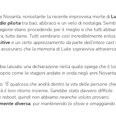
nni Novanta, nonostante la recente improvvisa morte di
L
dio pilota
tra baci, abbracci e un velo di nostalgia. Semb
agione stiano procedendo per il meglio e che tutti abbia
ra, tutto bene. Tutti sembrano così incredibilmente entusi
itive
e un certo apprezzamento da parte dell’intero cast 
o assicurarsi che la memoria di Luke sopravviva attraverso
a lasciato una dichiarazione nella quale spiega che il lo
proprio come le stagioni andate in onda negli anni Novanta
to:
“È qualcosa che andrà dentro la vita delle persone che
à il loro ritorno insieme. Sarebbe stato davvero difficile
ce reboot, quindi non abbiamo neanche voluto provarci.
lmente diversa
, pur mantenendo lo show e omaggiando