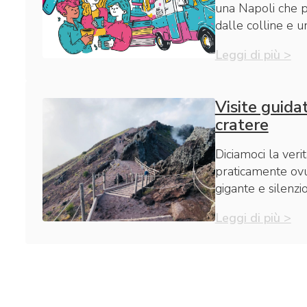
una Napoli che pu
dalle colline e u
Leggi di più >
Visite guidat
cratere
Diciamoci la verit
praticamente ovun
gigante e silenzi
Leggi di più >