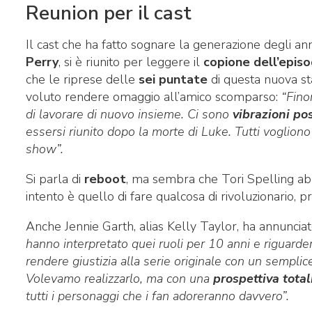
Reunion per il cast
Il cast che ha fatto sognare la generazione degli a
Perry
, si è riunito per leggere il
copione dell’episo
che le riprese delle
sei puntate
di questa nuova st
voluto rendere omaggio all’amico scomparso:
“Fino
di lavorare di nuovo insieme. Ci sono
vibrazioni pos
essersi riunito dopo la morte di Luke. Tutti voglion
show”.
Si parla di
reboot
, ma sembra che Tori Spelling abbi
intento è quello di fare qualcosa di rivoluzionario, 
Anche Jennie Garth, alias Kelly Taylor, ha annuncia
hanno interpretato quei ruoli per 10 anni e riguarder
rendere giustizia alla serie originale con un sempli
Volevamo realizzarlo, ma con una
prospettiva tota
tutti i personaggi che i fan adoreranno davvero”.