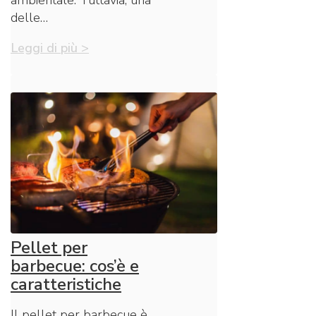
ambientale. Tuttavia, una
delle…
Leggi di più >
Pellet per
barbecue: cos’è e
caratteristiche
Il pellet per barbecue è