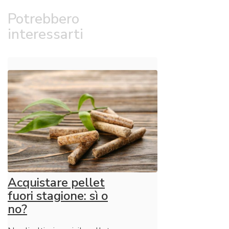
Potrebbero
interessarti
Acquistare pellet
fuori stagione: sì o
no?