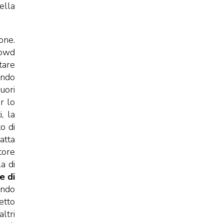
ella
one.
rowd
tare
ondo
uori
r lo
, la
o di
atta
tore
a di
e di
uando
etto
ltri