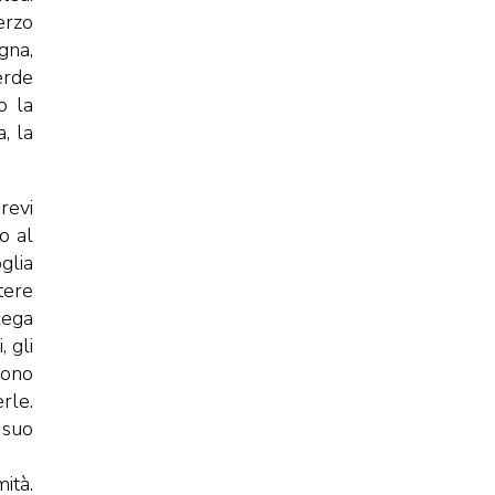
erzo
gna,
erde
o la
, la
brevi
o al
glia
tere
lega
 gli
rono
rle.
 suo
ità.