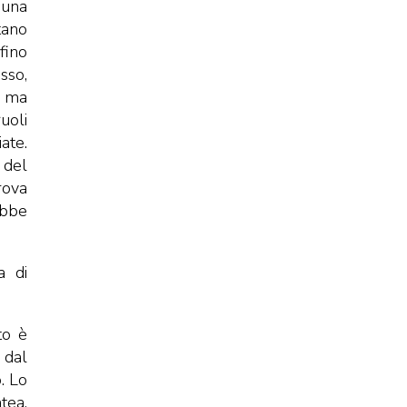
 una
tano
fino
sso,
, ma
uoli
ate.
 del
rova
ebbe
a di
to è
 dal
. Lo
tea.