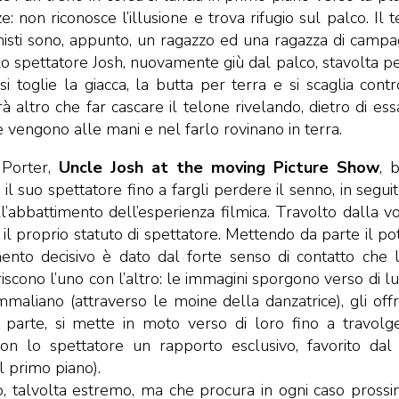
: non riconosce l’illusione e trova rifugio sul palco. Il t
nisti sono, appunto, un ragazzo ed una ragazza di campa
Lo spettatore Josh, nuovamente giù dal palco, stavolta p
, si toglie la giacca, la butta per terra e si scaglia contr
altro che far cascare il telone rivelando, dietro di essa
e vengono alle mani e nel farlo rovinano in terra.
Porter,
Uncle Josh at the moving Picture Show
, 
 suo spettatore fino a fargli perdere il senno, in seguit
l’abbattimento dell’esperienza filmica. Travolto dalla vo
e il proprio statuto di spettatore. Mettendo da parte il po
emento decisivo è dato dal forte senso di contatto che 
scono l’uno con l’altro: le immagini sporgono verso di lui,
ammaliano (attraverso le moine della danzatrice), gli off
tra parte, si mette in moto verso di loro fino a travolge
con lo spettatore un rapporto esclusivo, favorito dal
il primo piano).
to, talvolta estremo, ma che procura in ogni caso prossim