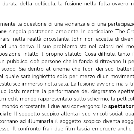
 durata della pellicola: la fusione nella folla ovvero n
mente la questione di una vicinanza e di una partecipazi
ore
, singola postazione-ambiente. In particolare The C
rarsi nella realtà circostante. John non accetta di diven
 ad una deriva. Il suo problema sta nel calarsi nel m
izione, intatto il proprio statuto. Cosa difficile, tanto f
n pubblico, cioè persone che in fondo si ritrovano lì pe
copo. Sia dentro al cinema che fuori dei suoi battenti
dal quale sarà inghiottito solo per mezzo di un moviment
estituisce immerso nella sala. La fusione avviene ma si tr
enuo Josh: mentre la performance del disgraziato spetta
film ed il mondo rappresentato sullo schermo, la pellicol
 il mondo circostante. I due assi convergono: lo
spettator
ciale
. Il soggetto scopico allenta i suoi vincoli sociali q
tornano ad illuminarla il soggetto scopico diventa sogg
 esso. Il confronto fra i due film lascia emergere anche a