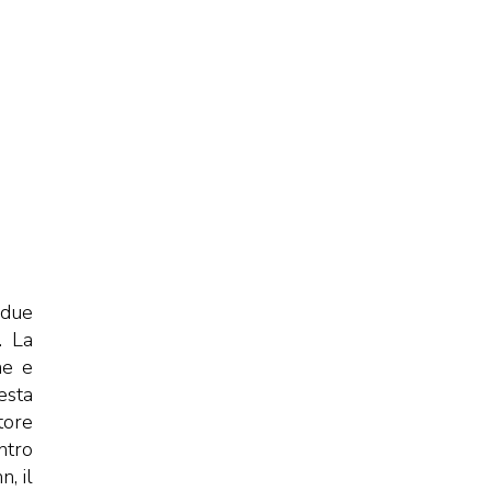
 due
. La
ne e
esta
tore
ntro
, il