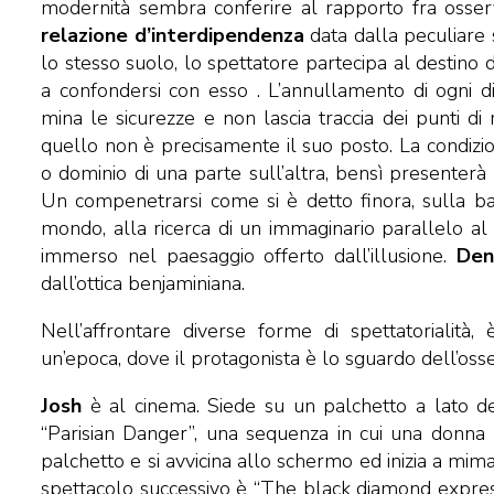
modernità sembra conferire al rapporto fra osserv
relazione d’interdipendenza
data dalla peculiare s
lo stesso suolo, lo spettatore partecipa al destino 
a confondersi con esso . L’annullamento di ogni di
mina le sicurezze e non lascia traccia dei punti d
quello non è precisamente il suo posto. La condizi
o dominio di una parte sull’altra, bensì presenterà
Un compenetrarsi come si è detto finora, sulla ba
mondo, alla ricerca di un immaginario parallelo al 
immerso nel paesaggio offerto dall’illusione.
Den
dall’ottica benjaminiana.
Nell’affrontare diverse forme di spettatorialit
un’epoca, dove il protagonista è lo sguardo dell’oss
Josh
è al cinema. Siede su un palchetto a lato d
“Parisian Danger”, una sequenza in cui una donna bal
palchetto e si avvicina allo schermo ed inizia a mi
spettacolo successivo è “The black diamond express”