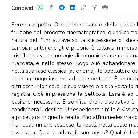
Condividi:
Senza cappello. Occupiamoci subito della particol
fruizione del prodotto cinematografico, quindi com
natura del film attraverso la successione di sho
cambiamento) che gli è propria, è tuttavia immerso
crisi (le nuove tecnologie di comunicazione uccidono
rilanciata, e nello stesso luogo può abbandonare 
nella sua fase classica (al cinema), lo spettatore 
ed in un luogo insieme ad altri spettatori. È un oc
altri occhi. Non solo, la sua visione è a sua volta la
registra. Cioè impressiona la pellicola. Essa è ad
basilare, necessaria. E significa che il dispositivo 
condividerà il destino. Un’esperienza simile è vissut
a proiettarsi in quella realtà, fino all’immedesimaz
fra i quali rimane sospeso: la realtà nella quale ma
osservata. Qual è allora il suo posto? Qual è la su