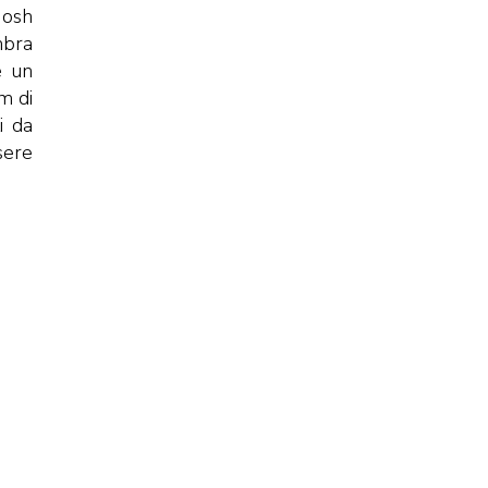
 Josh
mbra
è un
m di
i da
sere