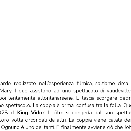
do realizzato nell’esperienza filmica, saltiamo circa
ary. I due assistono ad uno spettacolo di vaudeville
poi lentamente allontanarsene. E lascia scorgere deci
 spettacolo. La coppia è ormai confusa tra la folla. Qu
1928 di
King Vidor
. Il film si congeda dal suo spetta
 loro volta circondati da altri. La coppia viene calata de
Ognuno è uno dei tanti. E finalmente avviene ciò che John