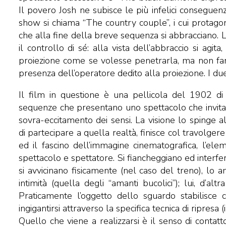
Il povero Josh ne subisce le più infelici conseguenze
show si chiama “The country couple”, i cui protago
che alla fine della breve sequenza si abbracciano. 
il controllo di sé: alla vista dell’abbraccio si agita
proiezione come se volesse penetrarla, ma non farà 
presenza dell’operatore dedito alla proiezione. I du
Il film in questione è una pellicola del 1902 di 
sequenze che presentano uno spettacolo che invita il
sovra-eccitamento dei sensi. La visione lo spinge al
di partecipare a quella realtà, finisce col travolger
ed il fascino dell’immagine cinematografica, l’el
spettacolo e spettatore. Si fiancheggiano ed interferi
si avvicinano fisicamente (nel caso del treno), lo 
intimità (quella degli “amanti bucolici”); lui, d’al
Praticamente l’oggetto dello sguardo stabilisce 
ingigantirsi attraverso la specifica tecnica di ripresa (
Quello che viene a realizzarsi è il senso di contat