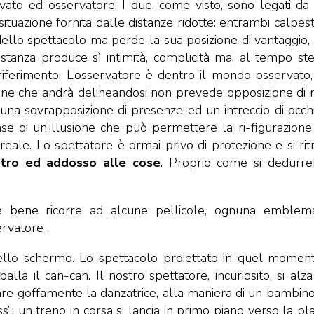
ato ed osservatore. I due, come visto, sono legati da
ituazione fornita dalle distanze ridotte: entrambi calpes
dello spettacolo ma perde la sua posizione di vantaggio, 
stanza produce sì intimità, complicità ma, al tempo ste
i riferimento. L’osservatore è dentro il mondo osservato
one che andrà delineandosi non prevede opposizione di r
 una sovrapposizione di presenze ed un intreccio di occhi
se di un’illusione che può permettere la ri-figurazione
reale. Lo spettatore è ormai privo di protezione e si rit
tro ed addosso alle cose
. Proprio come si dedurr
à, è bene ricorre ad alcune pellicole, ognuna emblem
ervatore .
ello schermo. Lo spettacolo proiettato in quel momen
la il can-can. Il nostro spettatore, incuriosito, si alza
mare goffamente la danzatrice, alla maniera di un bambino
: un treno in corsa si lancia in primo piano verso la pla