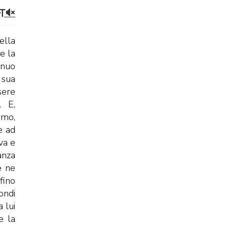
ella
e la
inuo
 sua
sere
. E,
rmo,
e ad
va e
anza
e ne
fino
ondi
 lui
e la