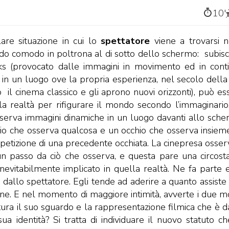
10′
are situazione in cui lo
spettatore
viene a trovarsi n
odo comodo in poltrona al di sotto dello schermo: subisc
cks (provocato dalle immagini in movimento ed in cont
 in un luogo ove la propria esperienza, nel secolo della
 il cinema classico e gli aprono nuovi orizzonti), può es
la realtà per rifigurare il mondo secondo l’immaginario
osserva immagini dinamiche in un luogo davanti allo sche
chio che osserva qualcosa e un occhio che osserva insiem
 ripetizione di una precedente occhiata. La cinepresa osser
 un passo da ciò che osserva, e questa pare una circost
è inevitabilmente implicato in quella realtà. Ne fa parte 
a dallo spettatore. Egli tende ad aderire a quanto assiste 
ione. E nel momento di maggiore intimità, avverte i due m
tura il suo sguardo e la rappresentazione filmica che è da
a identità? Si tratta di individuare il nuovo statuto ch