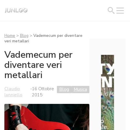
Home
>
Blog
>
Vademecum per diventare
veri metallari
Vademecum per
diventare veri
metallari
Claudio
-
16 Ottobre
Blog
Musica
Ianniello
2015